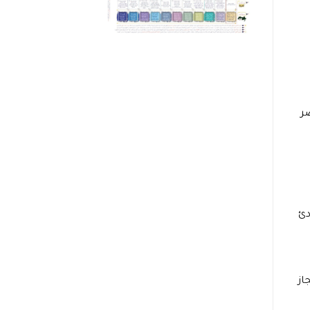
ر
دئ
از