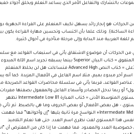
وعات بالتشارك والتفاعل الأمر الذي يساعد التعلم ويخلق أجواء خفيف
ي من الحركات هو إنجاز رائد يسهل تكيف المتعلم على القراءة الجهرية دو
ءة الساكنة). وذلك علما بأن اكتساب وتحسين مهارة القراءة يكون بي
للغة العربية منذ البداية وإلى مرحلة متأخرة في أحوال كثيرة.
 من الحركات أن موضوع الاشتقاق يأتي في استيعاب القواعد مع سلس
من تدريس القواعد بشكل صريح في المستوى المتفوق = كتاب البيان Superior بينما يسبقه تجريد اسم الآلة المبدوء
بميم عند تدبير القراءة في المستوى المتقدم الأعلى = كتاب النص Advanced High فتساءلت هل لن يخلط المتعلم
سم آخر مبدوء بميم، مثلا اسم الفاعل في الأفعال المزيدة. كما أنه يبد
 عناصر القواعد، فربما يأتي في سلسلة محاضرات القواعد الصريحة م
؟ أو ربما تدخل المصادر وأسماء الفاعل والمفعول بصفتها مفردات
فقط؟ كما أنني لاحظت في المسطرة أن في المستوى المتوسط الأدنى = كتاب العبارة Intermediate Low B1 تظهر
ستوى – هل بعض الأفعال أو بعض الحروف وما هي بالضبط. ثم تأتي ف
المستوى المتوسط الأوسط = كتاب الجملة Intermediate Mid B1+ النواسخ مرة ثانية يليها “إن وأخواتها” فما فهم
نفس هذا المستوى لفت نظري اسم العدد. حتى هنا تعلم التلاميذ
ى خصوصية العدد والمعدود. فما فهمت ما إذا كان من المفترض أن “ا