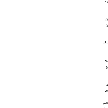
ة
ن
ن
لة
و
ع
ي
ت ما
سم