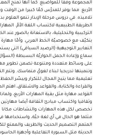
المجموعة وفقا للمواضيع. كما أنها تمنح ال
الأربع. مما يوفر للمدرّس كمّا كبيرا من الوقت
تلاميذه. في دروس مرحلة الإبذار تنمو العلوم بد
الطريقة الطبيعية لاكتساب اللغة الأمّ. المهارا
التركيبية والتحليلية، بالاستعانة بالصور عند الض
يتكيّف مع خصوصيّة الخط العربي. وأمّا مهارة 
التعابير التوجيهية (الرصيد السياقي) التي يس
سماع وإعادة الجمل الحواريّة البسيطة (السؤال
على وسائط متعددة ومتنوعة تضمن تطوير مهارة 
وتنميتها تدريجيا لبناء لغويّ متماسك. وتتم ا
تعليمية مما يتيح المجال للتكرار وييسّر الحفظ
والقراءة والكتابة، والقواعد والاشتقاق، اهتم ال
القواعد مهارة مثل بقية المهارات الأربع، ولما
وثقافيا واكتساب مبادئ الثقافة أيضا مهارتين 
تخصص لكل هذه المهارات والنشاطات مكانا مت
مثلما هو الحال في أي لغة حيّة، واستخدامها ف
المتمم التصميم الحديث والظريف والممتع للك
الحديثة مثل السبورة التفاعلية وأجهزة الحاسو