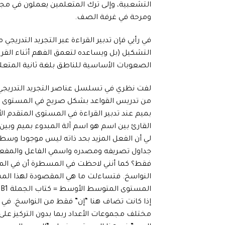
التشعبية، وإلى ترك المتعلمين يعملون في مجم
ومرحة في غرفة الصف.
في رأيي فإن تدبير القراءة عبر التجريد التدريج
التشكيل (بل ويساعده لتعمق الفهم أثناء القرا
الصعوبات الأساسية للناطق بلغة ثانية المتعلم 
لفت نظري في تسلسل عناصر التجريد التدريجي
القارئ بين اسم هو اسم آلة المبدوء بميم وبين ا
لي أن الفعل المزيد بحد ذاته ليس موجودا وسط
جداول تصريفه ومصدره واسمي الفاعل والمفعول
النواسخ. فتساءلت ما هي المقصودة لهذا الم
إذا كانت تضاف هنا “إن” فقط من النواسخ. في 
مختلف مجموعات الأعداد ربما بدون التركيز عل