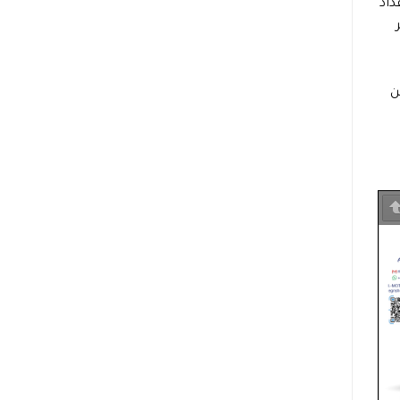
داد
ن