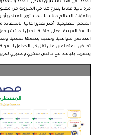
العدد” في هذا المستوى يغطي “العدد والمعدود
مرة ثانية فماذا يندرج هنا في الحلزونة من م
والمؤنث السالم مناسبا للمستوى المبتدئ أو 
المتمم التعليمية، أقدر تقديرا عاليا الاستفاد
باللغة العربية. وعلى خلفية الجدل المنتشر ح
العناصر القواعدية وتقديم بعضها ضمنية وبعض
تعرض المتعلمين على ثقل كل الجداول اللغوية بك
يتصرف بلباقة. مع خالص شكري وتقديري لفري