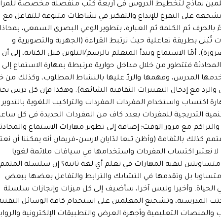
معلمين نماذج لتخطيط الدروس في أربعة كتب منفصلة مخصصة للمرا
 ويشجعه على التفرغ للإبداع والتفكير في نشاطات متنوعة للتفاعل مع
ءً بالحرف ثم الكلمة ثم العبارة، بتطوير الوعي البصري السمعي، بمحاذا
ت تُبْنى بطريقة تفاعلية حيث ترتبط القراءة (الجهرية والتصويرية و
رورة). أمّا الاستماع ويبدأ المتعلم بالرسم/التلوين قبل الكتابة، إلى أن
المحادثة فتتطور من خلال مداخل حوارية مرتبطة بمهارة الاستماع إلى
تخدمها المدرس، وفهمها والردّ عليها بالنشاط المطلوب، وكذلك من خ
 والرد مع إدخال التعبيرات الثقافية الشائعة). وهكذا فإن كل درس يح
اكتساب واستخدام المفردات المفردات والتراكيب اللغوية بالتدوير
لتنمية التدريجية للمفردات بعدد كاف من المفردات الجديدة في كل ساع
 والتراكم مع مرور الوقت؛ إضافة إلى تطوير مهارات الاستماع والمحادث
متمم كذلك بالثقافة (وأظن تبعا لدَايان لارسن–فريمان أنه يمكننا أن نعتب
ذا لا نعتبر اكتساب المفردات واستخدامها في سياقات ملائمة لغويا
متساويتين لبقية المهارات في تعلم أي لغة ثانية؟ إن سلسلة المتمم
ساويا بل وتقدمها في التشابك والترابط والتفاعل بعضها ببعض
ي الحياة. وأخيرا وليس آخرا، سأضيف إلى كل ميزات وإنجازات سلسلة
تب المدرسية، وتشجيع المعلمين على استخدام كافة الوسائل التقنية
ب والمنصات التعليمية وأجهزة العرض والتطبيقات الإلكترونية والروا