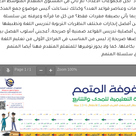
” لكل مجموعات الأعداد؟ ثم تأتي في المستوى المتقدم المتوسط الأع
علومات وعناصر قواعد العدد؟ وكذلك تساءلت أليس موضوع جمع المذكر
ربما يأتي بصيغة مفردات فقط؟ من كل ما قرأته وعرفته عن سلسلة
ة من أفضل إنجازات مختلف النظريات التربوية لتدريس اللغة وتطبيقها
ول أفضلية تدريس القواعد ضمنية أو صريحة، أعجبني أسلوب الفصل بي
ها صريحة إذ ليس من المناسب في المراحل الأولى من تعليم اللغة
املها، كما ولا يجوز توفيرها للمتعلم المتقدم فهنا أيضا المتمم
ق سلسلة المتمم.
Page
1
/
1
Zoom
100%