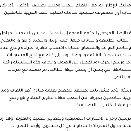
يف للإطار المرجعي لتعلم اللغات وكذلك تصنيف الأكتفل الأمريكي
 بمثابة أول مصفوفة تعليمية شاملة لتعليم اللغة العربية للناطقين
إطار المرجعي المتمم الموجه إلى تلاميذ المدارس. تسميات مراحل
بعاث الطبيعة والنباتات فيها: حيث الإبذار والتجذير والتورق والتفتح.
ناصر القواعد والاشتقاق بمحاذاة اكتساب مهارة القراءة وتدرّج عناص
ا تدريجيا، حيث القائمة والوصف وما إلى ذلك مع تدرج المستويات.
حرف ورسم الحرف (وبالفصل بين الصوت والحرف هذه السلسلة رائدة
ف المتشابهة التي يمكن أن يخطئ فيها الطالب، ثم تصعد مع تدرجات
ة والنص.
سيّة الأحد عشر، دليلا تطبيقيا للمعلم يعلمه مبادئ أطر اللغات ومبا
لعربية للناطقين بغيرها. من أصعب مهام تطوير المنهاج هو وضع
 مواد الاختبارات التصنيفية.
ن بإجراء الاختبارات التصنيفية وبمعايير التقييم والتقويم، وهذا إنج
لة جداول للمفردات المتداولة في كل مستوى، وأيضا للمفردات