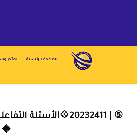
الصفحة الرئيسية
المتجر وال
⑤ | 20232411💠الأسئلة 
🔶 