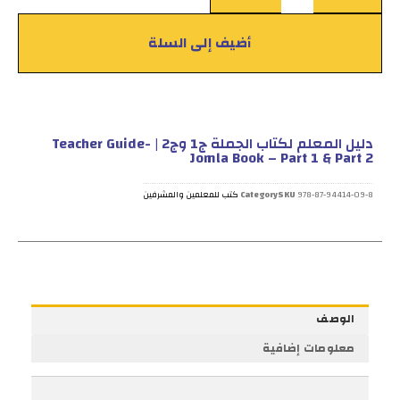
أضيف إلى السلة
دليل المعلم لكتاب الجملة ج1 وج2 | Teacher Guide-
Jomla Book – Part 1 & Part 2
978-87-94414-09-8
SKU
Category
كتب للمعلمين والمشرفين
الوصف
معلومات إضافية