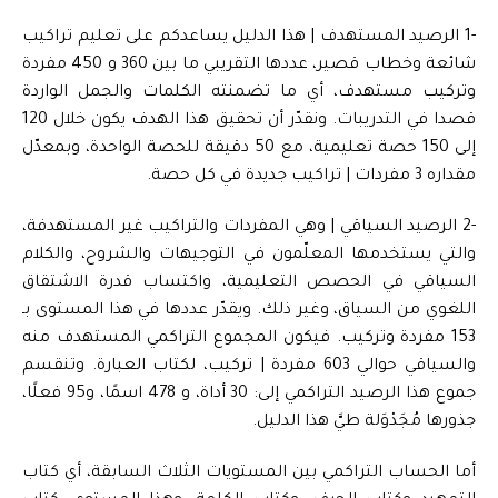
-1 الرصيد المستهدف | هذا الدليل يساعدكم على تعليم تراكيب
شائعة وخطاب قصير، عددها التقريبي ما بين 360 و 450 مفردة
وتركيب مستهدف، أي ما تضمنته الكلمات والجمل الواردة
قصدا في التدريبات. ونقدّر أن تحقيق هذا الهدف يكون خلال 120
إلى 150 حصة تعليمية، مع 50 دقيقة للحصة الواحدة، وبمعدّل
مقداره 3 مفردات | تراكيب جديدة في كل حصة.
-2 الرصيد السياقي | وهي المفردات والتراكيب غير المستهدفة،
والتي يستخدمها المعلّمون في التوجيهات والشروح، والكلام
السياقي في الحصص التعليمية، واكتساب قدرة الاشتقاق
اللغوي من السياق، وغير ذلك. ويقدّر عددها في هذا المستوى بـ
153 مفردة وتركيب. فيكون المجموع التراكمي المستهدف منه
والسياقي حوالي 603 مفردة | تركيب، لكتاب العبارة. وتنقسم
جموع هذا الرصيد التراكمي إلى: 30 أداة، و 478 اسمًا، و95 فعلًا،
جذورها مُجَدْوَلة طيَّ هذا الدليل.
أما الحساب التراكمي بين المستويات الثلاث السابقة، أي كتاب