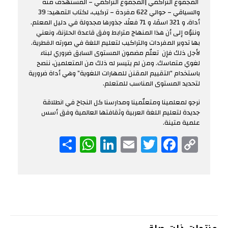
المجموع التراكمي |المجموع التراكمي – المستهدف منه
والسياقي – حوالي 622 مفردة – تركيب، لكتاب التمهيد: 39
أداة، و 321 اسمًا، و 71 فعلًا، جذورها مجدولة في دليل المعلم.
وننوّه إلى أن هذا المنهاج مترابط وفق قاعدة الحلزنة، ونعني
بها تدوير المفردات والتراكيب لتعليم اللغة في صورته الفطرية.
لأجل ذلك فإن تعلّم مضمون المستوى السابق ضروري لبناء
لغوي متماسك. ومن لم يتيسر له ذلك من المتعلمين، ننصح
باستخدام “التقييم المقنن للمهارات اللغوية” وهي أداة ضرورية
لتحديد المستوى المناسب للمتعلم.
نرجو لمعلمينا ومتعلّمينا ومدارسنا كل النجاح في انطلاقة
جديدة لتعليم اللغة العربية وثقافتها العالمية وفق أسس
علمية متينة.
WhatsApp
Share
LinkedIn
Email
Twitter
Facebook
Copy
Link