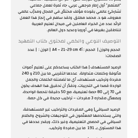
“المتمم” أول إطار مرجعي عربي، جاء ثمرة لعمل جماعي
تشاركيّ عالمي يقوده مؤلف مختصّ في المجال ومدرّب عالمي
معروف، هو د. محمد مطلق. ولقد ساهم في إنجاز هذا العمل
الرائد عدد من الخبراء العاملين في ميدان تعليم العربية
للناطقين بغيرها في أوروبا وعديد دول العالم.
التوصيف النوعي والكمي لمحتوى كتاب التمهيد
الحجم والوزن | الحجم : أ4 A4 – 21-29 cm | الوزن : | عدد
الصفحات:
الرصيد المستهدف | هذا الكتاب يساعدكم على تعليم أصوات
مألوفة وكلمات متداولة، عددها التقريبي ما بين 210 و 240
مفردة وتركيب مستهدف، أي ما تضمنته الكلمات والجمل
الواردة قصدا في التدريبات. ونقدّر أن تحقيق هذا الهدف يكون
في 70 إلى 80 حصة تعليمية، مع 50 دقيقة للحصة الواحدة،
وبمعدّل مقداره 3 مفردات – تراكيب جديدة في كل حصة.
الرصيد السياقي| وهي المفردات والتراكيب غير المستهدفة،
والتي يستخدمها المعلّمون في التوجيهات والشروح، والكلام
السياقي في الحصص التعليمية، وغير ذلك. ويقدر عددها في
هذا المستوى بـ 191 ما بين مفردة وتركيب.